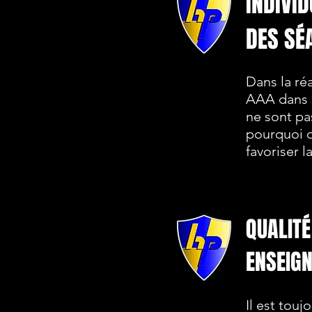
INDIVI
DES SÉ
Dans la ré
AAA dans l
ne sont pa
pourquoi q
favoriser 
QUALITÉ
ENSEIG
Il est tou