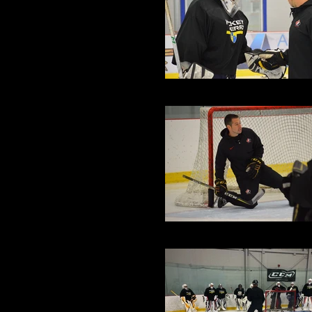
66612061_2442795272430332_8597
67519830_2442794812430378_5956