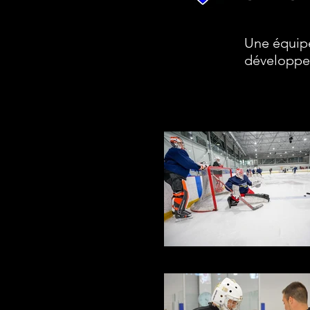
Une équipe
développem
MBP03510