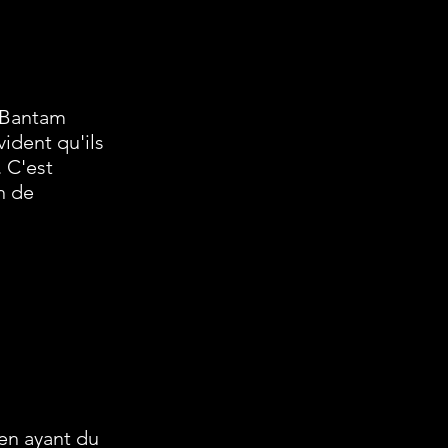
n Bantam
ident qu'ils
 C'est
n de
 en ayant du