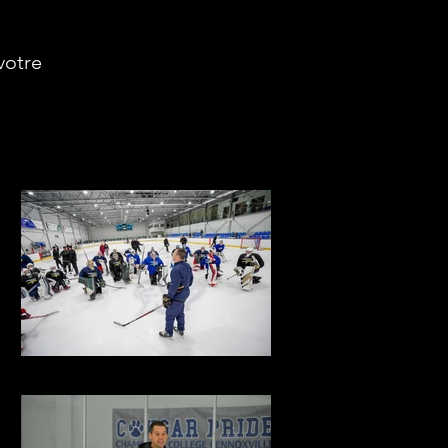
votre
MBP03936