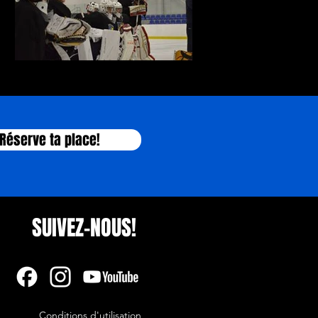
13595857_1131116680264871_1154458518_n
Réserve ta place!
SUIVEZ-NOUS!
Conditions d'utilisation