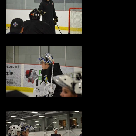
7063312_2442795545763638_34570902754390
13548819_1128079213901951_2108637010_o