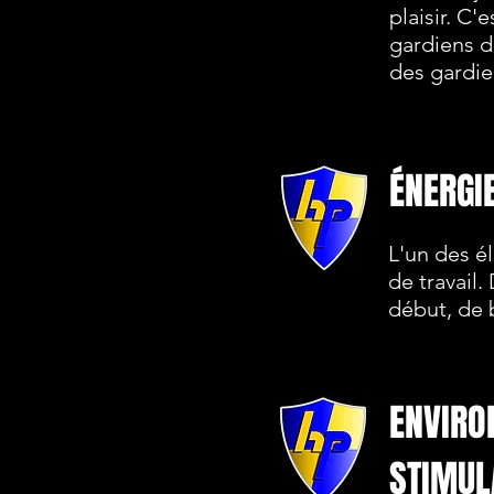
plaisir. C
gardiens d
des gardie
ÉNERGI
L'un des é
de travail.
début, de 
ENVIRO
STIMUL