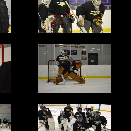
3212098996
67299109_2450404961669363_21804739747003
6
6997592541
13575631_1131116190264920_820033107_o (1)