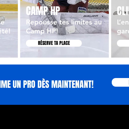
CAMP HP
CL
me
Repousse tes limites au
L’e
été!
Camp HP!
gar
RÉSERVE TA PLACE
MME UN PRO DÈS MAINTENANT!