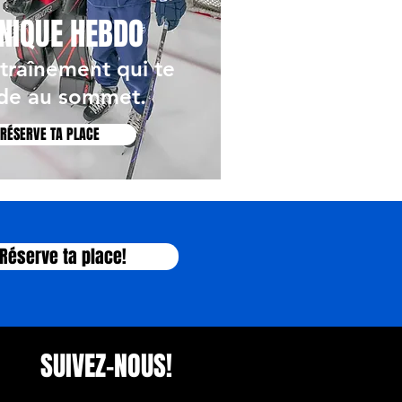
INIQUE HEBDO
ntraînement qui te
de au sommet.
RÉSERVE TA PLACE
Réserve ta place!
SUIVEZ-NOUS!