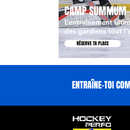
CAMP SUMMUM
L’entraînement ulti
des gardiens tout l’
RÉSERVE TA PLACE
ENTRAÎNE-TOI CO