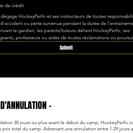
te de crédit
 dégage HockeyPerfo et ses instructeurs de toutes responsabili
 d'accident ou perte survenue pendant la durée de l'entraineme
crivant le gardien, les parents/tuteurs délient HockeyPerfo, ses
igeants, professeurs ou aides de toutes réclamations ou poursui
Submit
 D'ANNULATION -
ation 30 jours ou plus avant le début du camp, HockeyPerfo c
prix total du camp. Advenant une annulation entre 1-29 jours 