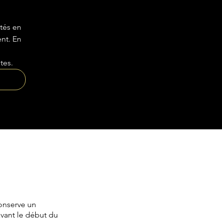
tés en
nt. En
tes.
onserve un
avant le début du