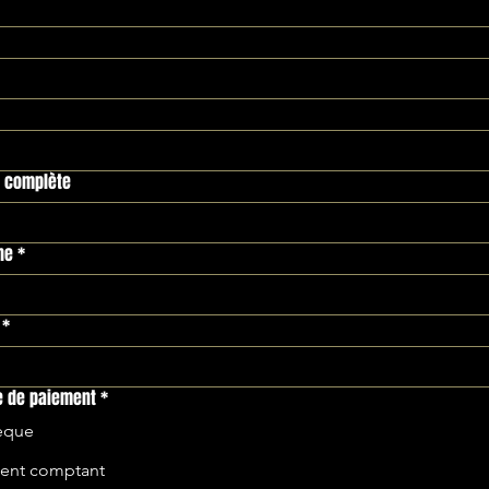
 complète
ne
*
*
 de paiement
*
èque
ent comptant