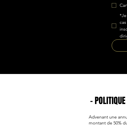
Car
*Je
cas
ins
dir
- POLITIQUE
Advenant une annul
montant de 50% du 