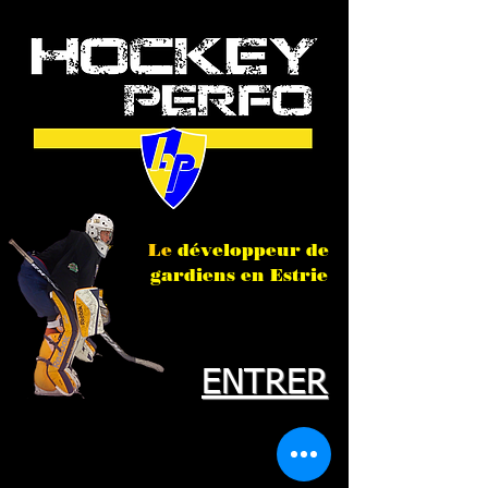
Le
développeur de
gardiens en Estrie
ENTRER